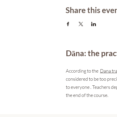
Share this eve
Dāna: the pract
According to the
Dana tra
considered to be too preci
to everyone . Teachers dep
the end of the course.