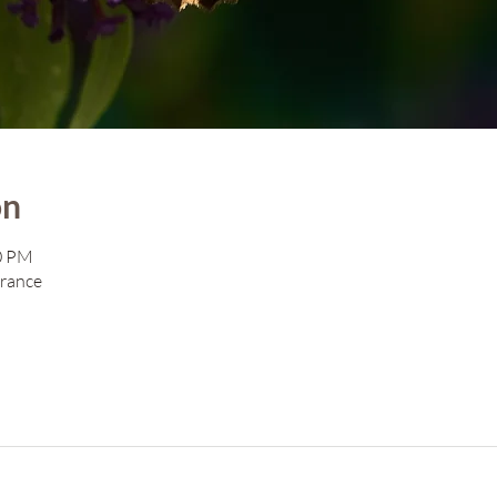
on
00 PM
France